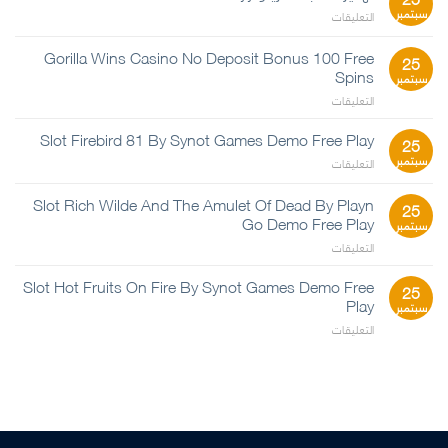
سبتمبر
التعليقات
على
تهكير
العاب
Gorilla Wins Casino No Deposit Bonus 100 Free
25
الكازينو
Spins
سبتمبر
Yyy
التعليقات
على
مغلقة
Gorilla
Wins
Slot Firebird 81 By Synot Games Demo Free Play
25
Casino
سبتمبر
التعليقات
على
No
Slot
Deposit
Firebird
Slot Rich Wilde And The Amulet Of Dead By Playn
Bonus
25
81
Go Demo Free Play
100
سبتمبر
By
Free
التعليقات
على
Synot
Spins
Slot
Games
مغلقة
Rich
Slot Hot Fruits On Fire By Synot Games Demo Free
Demo
25
Wilde
Free
Play
سبتمبر
And
Play
التعليقات
على
The
مغلقة
Slot
Amulet
Hot
Of
Fruits
Dead
On
By
Fire
Playn
By
Go
Synot