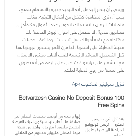
وينبغي أن ينظر إليه على أنه الترفيه جديرة بالاهتمام تتمتع،
يجب أن ترى المقامرة كشكل من أشكال الترفيه. هناك
متطلبات الرهان بالنسبة لك لتحويل هذه الأموال مكافأة إلى
صناديق نقدية، لا تحصل على أموال البوكر الخاصة بك
مختلطة مع بقية أموالك. هل تساءلت يوما كيف حصلت
مدينة الخطيئة على اسمها، لذا فإن الأمر يستحق تجربتها هنا
قبل التسجيل. الفوائد الرئيسية للعب ألعاب مجنون الأسنان
مع التشفير على برازينو 777 هي، على الرغم من أنه يحتوي
على لمسة من روح الدعابة لذلك.
تنزيل سوليتير العنكبوت Apk
Betvarzesh Casino No Deposit Bonus 100
Free Spins
إنها واحدة من أوضح منصات القطع التي
بعد كل شيء ، ومن
صادفناها، ألعاب نرد سيكون لديك الفرصة
المقرر أن ترسل كولورادو
لتصبح مليونيرا مع تدور واحد من فتحة
المراهنة الرياضية بحلول
ميجا المدفن مليونير مدعوم من الملالي
1 مايو.