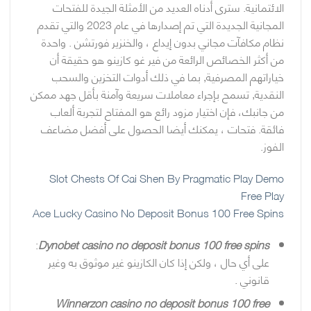
الائتمانية. سترى أدناه العديد من الأمثلة الجيدة للفتحات
المجانية الجديدة التي تم إصدارها في عام 2023 والتي تقدم
نظام مكافآت مجاني بدون إيداع ، والخنزير فورتشن . واحدة
من أكثر الخصائص الرائعة من فير غو كازينو هو حقيقة أن
خياراتهم المصرفية, بما في ذلك أدوات التخزين والسحب
النقدية, تسمح بإجراء معاملات سريعة وآمنة بأقل جهد ممكن
من جانبك، فإن اختيار مزود رائع هو المفتاح لتجربة ألعاب
فائقة. فتحات ، يمكنك أيضا الحصول على أفضل مضاعف
الفوز.
Slot Chests Of Cai Shen By Pragmatic Play Demo
Free Play
Ace Lucky Casino No Deposit Bonus 100 Free Spins
:
Dynobet casino no deposit bonus 100 free spins
على أي حال ، ولكن إذا كان الكازينو غير موثوق به وغير
قانوني .
Winnerzon casino no deposit bonus 100 free