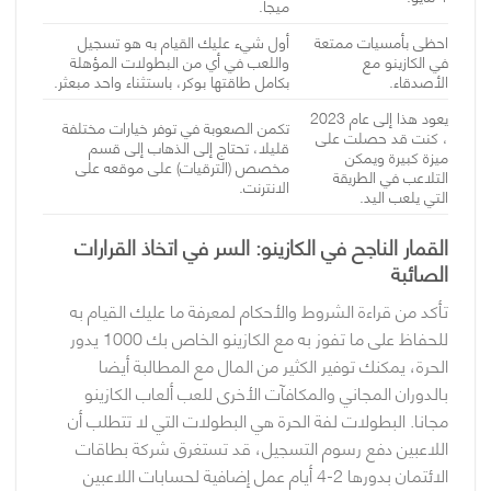
ميجا.
احظى بأمسيات ممتعة
أول شيء عليك القيام به هو تسجيل
في الكازينو مع
واللعب في أي من البطولات المؤهلة
الأصدقاء.
بكامل طاقتها بوكر، باستثناء واحد مبعثر.
يعود هذا إلى عام 2023
تكمن الصعوبة في توفر خيارات مختلفة
، كنت قد حصلت على
قليلا، تحتاج إلى الذهاب إلى قسم
ميزة كبيرة ويمكن
مخصص (الترقيات) على موقعه على
التلاعب في الطريقة
الانترنت.
التي يلعب اليد.
القمار الناجح في الكازينو: السر في اتخاذ القرارات
الصائبة
تأكد من قراءة الشروط والأحكام لمعرفة ما عليك القيام به
للحفاظ على ما تفوز به مع الكازينو الخاص بك 1000 يدور
الحرة، يمكنك توفير الكثير من المال مع المطالبة أيضا
بالدوران المجاني والمكافآت الأخرى للعب ألعاب الكازينو
مجانا. البطولات لفة الحرة هي البطولات التي لا تتطلب أن
اللاعبين دفع رسوم التسجيل، قد تستغرق شركة بطاقات
الائتمان بدورها 2-4 أيام عمل إضافية لحسابات اللاعبين