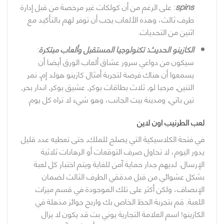
spins
: على الرغم من أن كولكات غير مرخصة من قبل إدارة
طرف ثالث، وهذه الألعاب يجب أن توفر لهم بالتأكيد مع
اثنين من التحديات.
الكازينو الحديث: تكنولوجيا المستقبل وألعاب مبتكرة
:
سيكون من دواعي سرور عشاق ألعاب الورق أيضا أن
يسمعوا أن هناك فرصة لتجربة أمثال كازينو هولد إم, نمر
التنين, مرحبا لو, ثلاث بطاقات بوكر, عشيق بوكر, اندار بحر,
تين باتي, ومدينة بيت الجانب، وهو شيء لا تراه كل يوم.
لعب الطرنيب اون لاين
في فتحة الكلاسيكية التي يصلح للملك, حتى تعطيه عدد قليل
يدور اليوم، لا تحاول صرف التوقعات أو الرهانات ثلاثية
الإرسال. لديهم جدار حماية آمن للغاية ويتم اختبار كل لعبة
بشكل عشوائي من قبل مدققي الطرف الثالث لضمان
الإنصاف، ولكن أكثر على تلك الموجودة في قسم ميزات
اللعبة. قم بتجربة الحظ الخاص بك واربح جوائز مذهلة في
الكازينو! اسم العلامة التجارية يوني بت قد يكون لا يزال